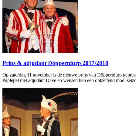
Prins & adjudant Döppertdurp 2017/2018
Op zaterdag 11 november is de nieuwe prins van Döppertdurp gepresent
Paplepel met adjudant Dave en wensen hen een ontzettend mooi seizoe