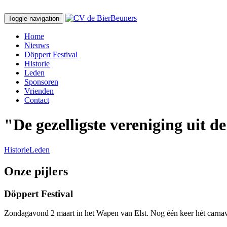
Toggle navigation
Skip
Home
to
Nieuws
content
Döppert Festival
Historie
Leden
Sponsoren
Vrienden
Contact
"De gezelligste vereniging uit d
Historie
Leden
Onze pijlers
Döppert Festival
Zondagavond 2 maart in het Wapen van Elst. Nog één keer hét carnava