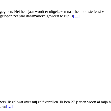
gegoten. Het hele jaar wordt er uitgekeken naar het mooiste feest van h
afgelopen zes jaar dansmarieke geweest te zijn is
[…]
s. Ik zal wat over mij zelf vertellen. Ik ben 27 jaar en woon al mijn he
id en
[…]