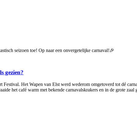
stisch seizoen toe! Op naar een onvergetelijke carnaval!🎉
ls gezien?
rt Festival. Het Wapen van Elst werd wederom omgetoverd tot dé carna
aaide het café warm met bekende carnavalskrakers en in de grote zaal 